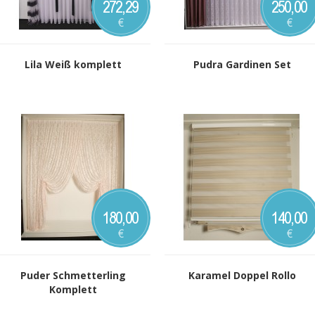
272,29
250,00
€
€
Lila Weiß komplett
Pudra Gardinen Set
180,00
140,00
€
€
Puder Schmetterling
Karamel Doppel Rollo
Komplett