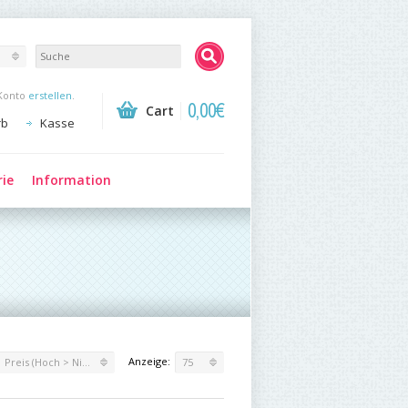
Konto
erstellen
.
0,00€
Cart
rb
Kasse
rie
Information
Anzeige:
Preis (Hoch > Niedrig)
75