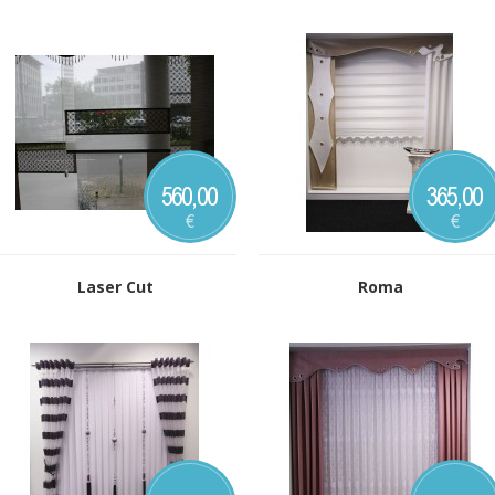
560,00
365,00
€
€
Laser Cut
Roma